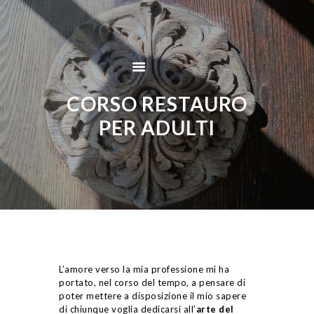
Home
Chi Sono
Restauro
Lavorazioni
CORSO RESTAURO
Galleria
PER ADULTI
Servizi
Contatti
L’amore verso la mia professione mi ha
portato, nel corso del tempo, a pensare di
poter mettere a disposizione il mio sapere
di chiunque voglia dedicarsi all’
arte del