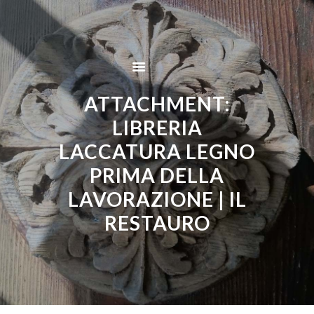
Home
Chi Sono
Restauro
Lavorazioni
ATTACHMENT:
Galleria
LIBRERIA
Servizi
LACCATURA LEGNO
Contatti
PRIMA DELLA
LAVORAZIONE | IL
RESTAURO